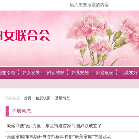
思想引领
妇女发展
妇女维权
妇儿规划
家庭建设
儿童友好
您的位置：
首页
>>
信息快报
>>
基层动态
基层动态
凝聚商圈“她”力量，东区街道首家商圈妇联成立了
美丽家庭|东凤镇开展寻找移风易俗“最美家庭”主题活动