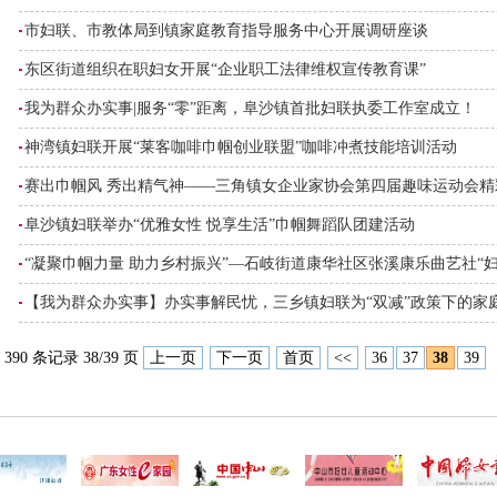
市妇联、市教体局到镇家庭教育指导服务中心开展调研座谈
东区街道组织在职妇女开展“企业职工法律维权宣传教育课”
我为群众办实事|服务“零”距离，阜沙镇首批妇联执委工作室成立！
神湾镇妇联开展“莱客咖啡巾帼创业联盟”咖啡冲煮技能培训活动
赛出巾帼风 秀出精气神——三角镇女企业家协会第四届趣味运动会精
阜沙镇妇联举办“优雅女性 悦享生活”巾帼舞蹈队团建活动
“凝聚巾帼力量 助力乡村振兴”—石岐街道康华社区张溪康乐曲艺社“
【我为群众办实事】办实事解民忧，三乡镇妇联为“双减”政策下的家
390 条记录 38/39 页
上一页
下一页
首页
<<
36
37
38
39