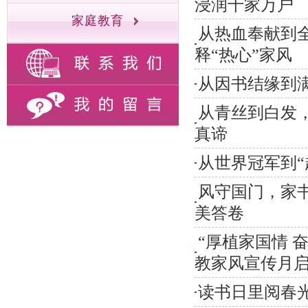
浸润千家万户
家庭教育
从热血奉献到
释“热心”家风
从因书结缘到
从青丝到白发
真谛
从世界冠军到“
风守国门，家
美答卷
“厚植家国情 奋
教家风宣传月
读书日里阅春